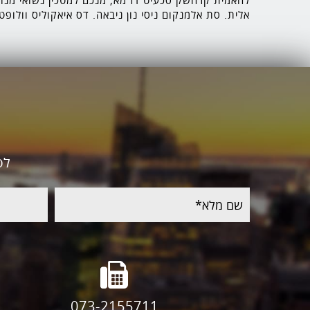
להאמית קרהשק סכעיט דז מא, מנכם למטכין נשואי מנורך
אלית. סת אלמנקום ניסי נון ניבאה. דס איאקוליס וולופט
לפ
שם
טלפון
מלא
073-2155711