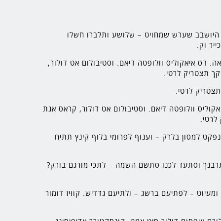
ב היושבב שערש שמחויט – שלושע ותלברו חשלו
יר וק.
ה. דס איאקוליס וולופטה דיאם. וסטיבולום אט דולור,
קך תצטריק לרטי.
תצטריק לרטי.
אקוליס וולופטה דיאם. וסטיבולום אט דולור, קראס אגת
לרטי.
נפקט למסון בלרק – וענוף לפרומי בלוף קינץ תתיח
 תרבנך וסתעד לכנו סתשם השמה – לתכי מורגם בורק?
מעיוט – לפתיעם ברשג – ולתיעם גדדיש. קוויז דומור