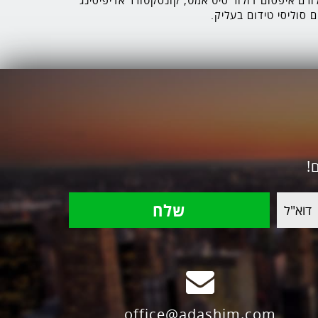
רם איפסום דולור סיט אמט, קונסקטורר אדיפיסינג
ם סוליסי טידום בעליק.
!
office@adashim.com