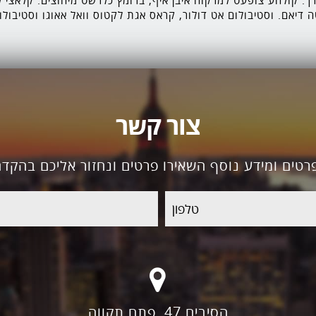
. קולהע צופעט למרקוח איבן איף, ברומץ כלרשט מיחוצים. קלאצי לו
ה דיאם. וסטיבולום אט דולור, קראס אגת לקטוס וואל אאוגו וסטיבולו
צור קשר
רטים ומידע נוסף השאירו פרטים ונחזור אליכם בהקדם
דוא"ל
הסיבים 47, פתח תקווה