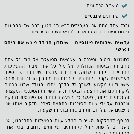
מוצרים פנסיונים
שירותים פיננסיים
ובכל אחד מהם אנו מעמידים לרשותך מגוון רחב של פתרונות
ביטוח ופיננסיים המותאמים לתנאי השוק הדינמיים.
עדשים שירותים פיננסיים – שיתרון הגודל פוגש את היחס
האישי
כסוכנות ביטוח ופיננסיים עצמאית הפועלת אל מול כל אחת
מחברות הביטוח הגדולות ואל מול כל אחד מבתי ההשקעות
המובילים ביותר בישראל, אנחנו ב-עדשים שירותים פיננסיים,
מאפשרים לקהל לקוחותינו ליהנות גם מיתרון הגודל וגם מיחס
אישי וליווי מקצועי לאורך כל הדרך. יתרון הגודל שלנו מבטיח
ללקוחותינו את ההצעה הביטוחית או השירות הפיננסי המקצועי
והמשתלם ביותר, כאשר כל הצעה ביטוחית או פיננסית נבדקת
ונבחנת על ידי צוות הסוכנות בהתאם לצרכי הלקוח אותו אנו
מייצגים אל מול חברות הביטוח ובתי ההשקעות.
בנוסף למחלקות השירות המקצועיות הפועלות בחברתנו, אנו
מעמידים לרשות קהל לקוחותינו שירותים נרחבים בכל אחד
מהתחומים הבאים: