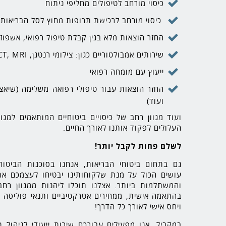
כיסוי מורחב לטיפולים מחליפי ניתוח
כיסוי מורחב לרכישת תרופות מחוץ לסל הבריאות
החזר הוצאות מלא בגין קבלת טיפול רפואי, אשפוז
שירותים אמבולטוריים כגון: צילומי רנטגן, CT, MRI ועוד
ייעוץ עם מומחה רפואי
החזר הוצאות עבור טיפולי רפואה משלימה (שיאצו,
ועוד)
ועוד מגוון רחב של כיסויים ביטוחיים המותאמים למגו
העלולים לפקוד אותנו לאורך החיים.
לשלם פחות לקבל יותר!
גם בתחום ביטוחי הבריאות, אנחנו בסוכנות הביטוח
עושים הכול על מנת שלקוחותינו יבטיחו לעצמכם את
והמשתלמות ביותר. אצלנו תוכלו ליהנות ממגוון רחב
בהתאמה אישית, ממחירים אטרקטיביים ותנאי פוליסה מ
ויחס אישי לאורך כל הדרך!
במקביל, אנו מפעילים עבורכם שירות ייעודי לניהול 