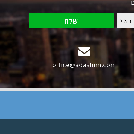
!
office@adashim.com
ר