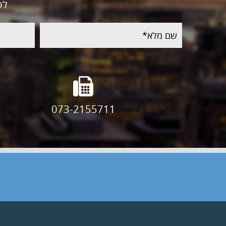
לפ
שם
טלפון
מלא
073-2155711